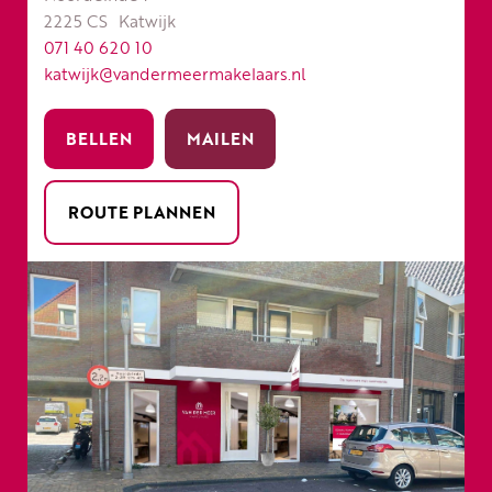
2225 CS
Katwijk
071 40 620 10
katwijk@vandermeermakelaars.nl
BELLEN
MAILEN
ROUTE PLANNEN