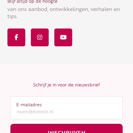
Blijf altijd op de hoogte
van ons aanbod, ontwikkelingen, verhalen en
tips.
F
I
Y
a
n
o
c
s
u
e
t
t
b
a
u
o
g
b
o
r
e
k
a
-
m
f
Schrijf je in voor de nieuwsbrief
E-mailadres
INSCHRIJVEN