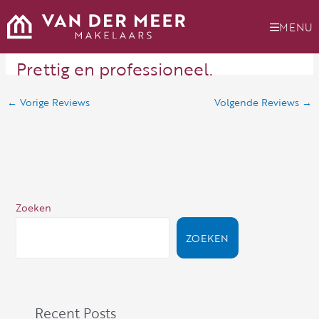
Ga
naar
MENU
de
inhoud
Prettig en professioneel.
←
Vorige Reviews
Volgende Reviews
→
Zoeken
ZOEKEN
Recent Posts