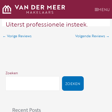
Ga
naar
MENU
de
inhoud
Uiterst professionele insteek.
←
Vorige Reviews
Volgende Reviews
→
Zoeken
ZOEKEN
Recent Posts