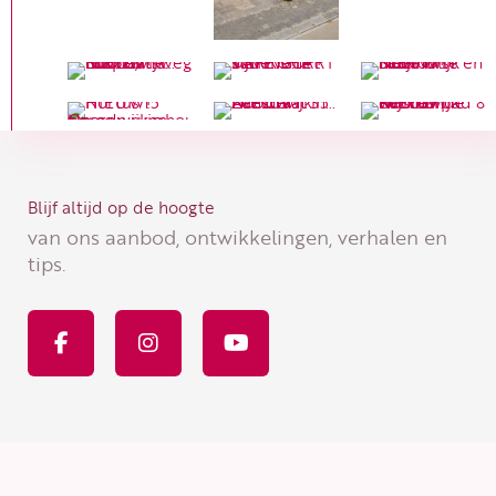
Blijf altijd op de hoogte
van ons aanbod, ontwikkelingen, verhalen en
tips.
F
I
Y
a
n
o
c
s
u
e
t
t
b
a
u
o
g
b
o
r
e
k
a