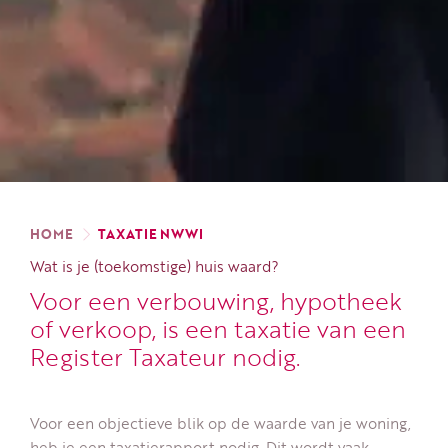
HOME
TAXATIE NWWI
Wat is je (toekomstige) huis waard?
Voor een verbouwing, hypotheek
of verkoop, is een taxatie van een
Register Taxateur nodig.
Voor een objectieve blik op de waarde van je woning,
heb je een taxatierapport nodig. Dit wordt vaak