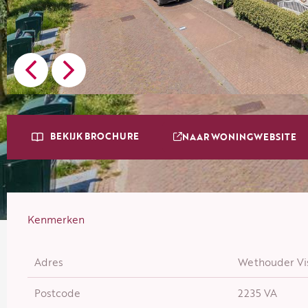
BEKIJK BROCHURE
NAAR WONINGWEBSITE
Kenmerken
Adres
Wethouder Vis
Postcode
2235 VA