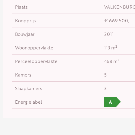
Plaats
VALKENBUR
Koopprijs
€ 669.500,-
Bouwjaar
2011
2
Woonoppervlakte
113 m
2
Perceeloppervlakte
468 m
Kamers
5
Slaapkamers
3
Energielabel