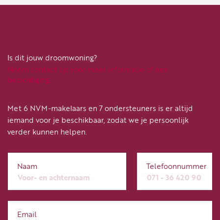
en een aparte wasru
vlizotrap is de berg
in de nok).
Is dit jouw droomwoning?
Kortom, een modern 
Neem contact op voor meer informatie of een
plekken van Valken
bezichtiging.
Oplevering in overl
Met 6 NVM-makelaars en 7 ondersteuners is er altijd
iemand voor je beschikbaar, zodat we je persoonlijk
verder kunnen helpen.
Naam
Telefoonnummer
Email