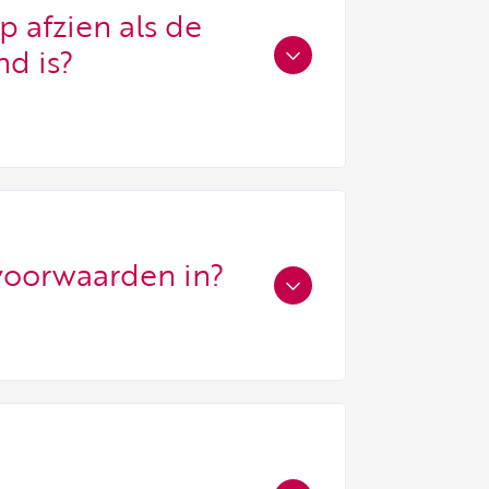
p afzien als de
d is?
oorwaarden in?