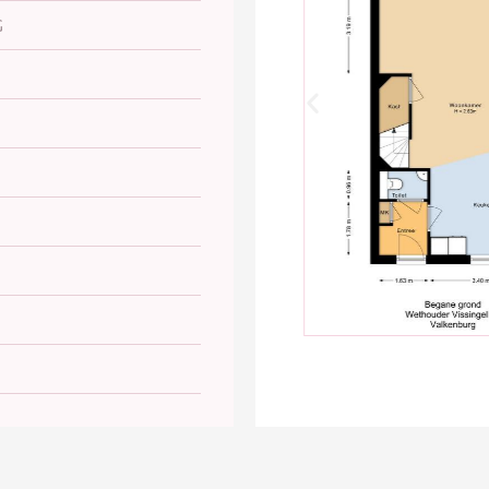
De woning is gelegen
G
met volop speeltuin
kinderopvangmogeli
gezondheidscentra e
omgeving.
Een absolute blikva
recreatiepark met s
plek waar kinderen 
hele jaar door genie
Voor de deur ligt e
Oude Rijn. Zie je je
door de wijk of met
ontspannen gaan hi
Wil je er even uit? 
centrum van Leiden 
zo snel sta je met j
nu houdt van winkele
tussen stad en zee.