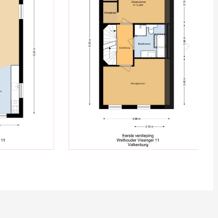
 in het kindvriendelijke ’t Duyfrak, een groene wijk
tjes, een brede school en
jkheden. Diverse supermarkten, winkels,
n sportclubs bevinden zich in de directe
nger is de Dorpsweide: een ruim opgezet
peeltuin, skatebaan, buitenfitness en veel groen. Dé
spelen, buren elkaar ontmoeten en waar je het
t van het buitenleven.
en van de vele singels met vaarverbinding naar de
zelf al opstappen op je supboard? Je peddelt zó
 gemak richting het Valkenburgse Meer. Wonen en
er moeiteloos samen.
Binnen 15 minuten fiets je naar het bruisende
met gezellige terrasjes, winkels en restaurants. Net
e voeten in het zand op het strand van Katwijk. Of je
n, uitwaaien of uit eten gaan: hier woon je centraal