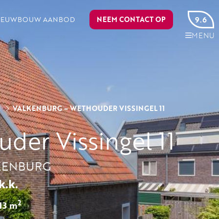
IEUWBOUW AANBOD
NEEM CONTACT OP
9.6
MENU
N
VALKENBURG – WETHOUDER VISSINGEL 11
der Vissingel 11
KENBURG
k.k.
2
13 m