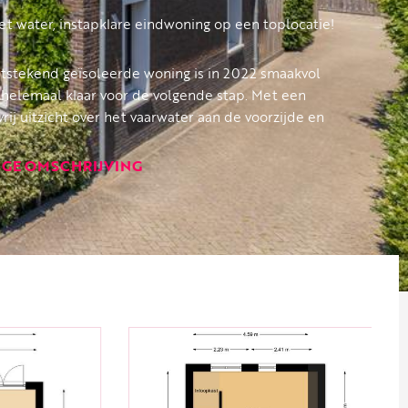
et water, instapklare eindwoning op een toplocatie!
tstekend geïsoleerde woning is in 2022 smaakvol
helemaal klaar voor de volgende stap. Met een
vrij uitzicht over het vaarwater aan de voorzijde en
werking woon je hier comfortabel én bijzonder
IGE OMSCHRIJVING
 in 2022 gemoderniseerd en uitgevoerd met een
-vloer met comfortabele vloerverwarming, strak
n plafonds. De op maat gemaakte cinewall vormt
 onderdeel van het interieur en is een echte
nbare Luxaflex zonwering is eenvoudig te bedienen
andsbediening. Comfort en gemak komen hier