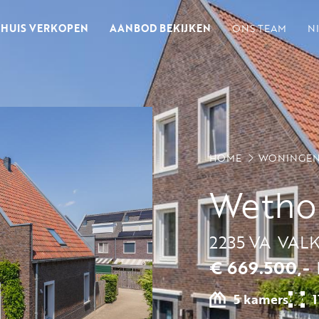
HUIS VERKOPEN
AANBOD BEKIJKEN
ONS TEAM
N
HOME
WONINGE
Wethou
2235 VA
VAL
€ 669.500,-
5 kamers
1