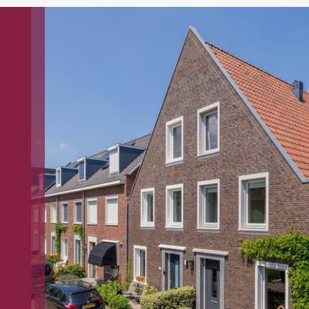
imte met cv-opstelling aan de achterzijde. Via een
vliering bereikbaar; deze is op stahoogte (ca. 2,20 m
en comfortabel familiehuis op een van de fijnste
burg!
eg