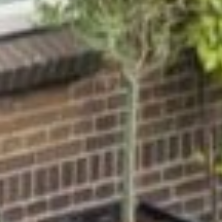
combi magnetronoven. Vanuit de keuken
toegang tot de bijkeuken
1e verdieping:
Overloop met separate toiletruimte voorzien
van wandcloset en wastafel. 1e
(ouder)slaapkamer aan de voorzijde met
airconditioning, 2e slaapkamer aan de
achterzijde met airconditioning en volledig
betegelde badkamer met ruime inloopdouche,
ligbad, vloerverwarming en wasbak.
2e verdieping:
Ruime overloop met technische ruimte en
opstelling c.v. combiketel (Remeha, 2015). 3e en
4e slaapkamer voorzien van airconditioning,
dakkappel en Velux dakraam. Aan de voorzijde
een wasruimte met aansluiting wasapparatuur
en vaste kast.