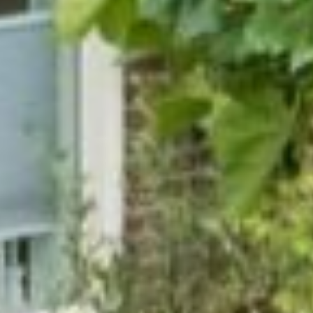
om de hoek. Lagere- en middelbare scholen,
sportvelden, openbaar vervoer en stadspark het
Leidse Hout zijn ook op korte afstand. Gunstig
gelegen ten opzichte van uitvalswegen (A44/A4)
en de stranden van Noordwijk en Katwijk. Ook
Leiden Centraal en diverse ziekenhuizen liggen
op korte fietsafstand.
Indeling:
Entree, ruime hal met meterkast, garderobe en
toiletruimte met wandcloset en fonteintje.
Woonkamer aan de voorzijde en ruime open
keuken in de uitbouw aan de achterzijde met
dubbele openslaande deuren naar de tuin. De
moderne keukenopstelling is voorzien van een
groot kookeiland en allerhande
inbouwapparatuur, te weten: inductiekookplaat
met centraal afzuigsysteem, vaatwasser, oven en