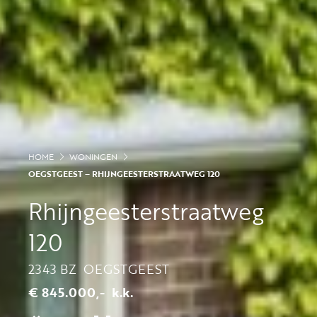
HOME
WONINGEN
OEGSTGEEST – RHIJNGEESTERSTRAATWEG 120
Rhijngeesterstraatweg
120
2343 BZ
OEGSTGEEST
€ 845.000,-
k.k.