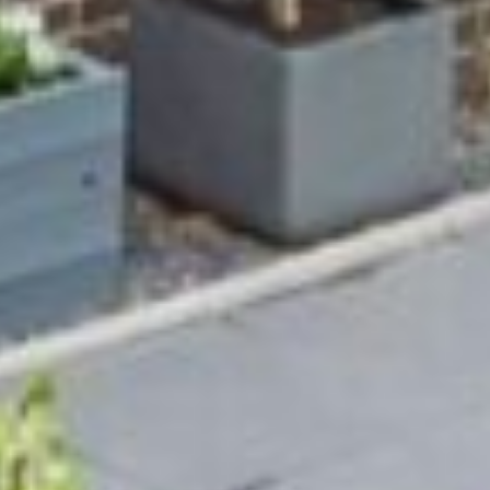
Bijzonderheden:
• Alle wanden en plafonds zijn strak gestuukt;
• Grotendeels voorzien van houten vloerdelen;
• Voorzien van 6 zonnepanelen;
• Voortuin voorzien van elektrisch zonnescherm;
• Geluid- en isolerend HR++ glas aan de voor en
achterzijde;
• Warmtepomp (Vaillant, 2022) en laag
temperatuur radiatoren;
• Airconditioning;
• Overdracht 15 mei 2026.