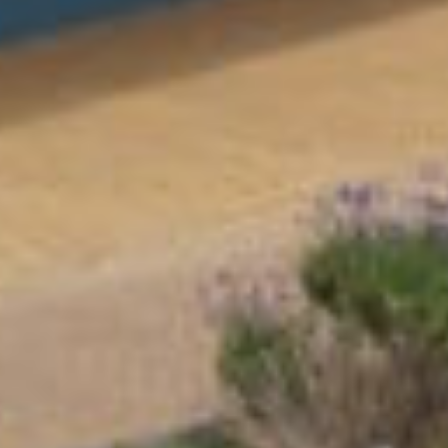
een inloopdouche, tweede toilet en
wastafelmeubel.
Kortom: een appartement met een prettige
indeling, twee balkons en een uitstekende
ligging in Noordwijk aan Zee!