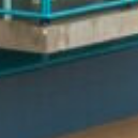
wasruimte, een toilet en ingebouwde kasten
voor garderobe en extra bergruimte.
De woonkamer is heerlijk licht en staat in open
verbinding met de keuken welke is voorzien van
inbouwapparatuur. Dankzij de schuifpui loopt u
zo het ruime balkon op, een fijne plek om van
de zon te genieten. De woonkamer is bovendien
voorzien van stijlvolle shutters, waarmee u het
daglicht op sfeervolle wijze kunt reguleren.
Het appartement beschikt over twee goed
bemeten slaapkamers.
De hoofdslaapkamer heeft eveneens een
schuifpui naar een tweede balkon. De tweede
slaapkamer is voorzien van een praktische
inbouwkast.
De badkamer is ruim opgezet en uitgerust met