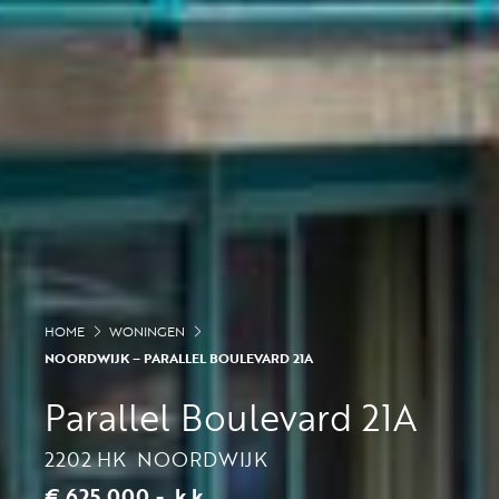
HOME
WONINGEN
NOORDWIJK – PARALLEL BOULEVARD 21A
Parallel Boulevard 21A
2202 HK
NOORDWIJK
€ 625.000,-
k.k.