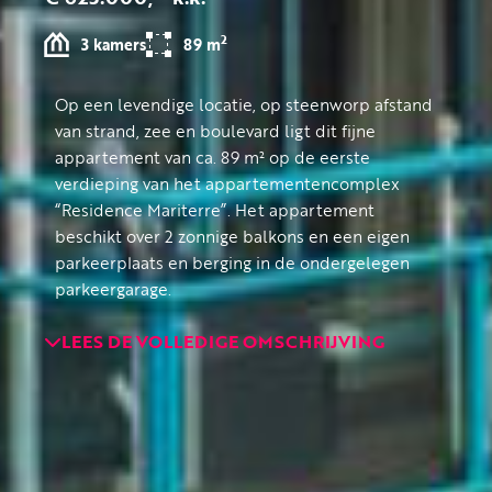
2
3 kamers
89 m
Op een levendige locatie, op steenworp afstand
van strand, zee en boulevard ligt dit fijne
appartement van ca. 89 m² op de eerste
verdieping van het appartementencomplex
“Residence Mariterre”. Het appartement
beschikt over 2 zonnige balkons en een eigen
parkeerplaats en berging in de ondergelegen
parkeergarage.
LEES DE VOLLEDIGE OMSCHRIJVING
Via de afgesloten entree met bellentableau,
videofoon, trappenhuis en liftinstallatie bereikt
u de woning op de eerste etage. De ruime hal
vormt het centrale punt van het appartement
en geeft toegang tot de verschillende
vertrekken. Hier vindt u tevens een praktische