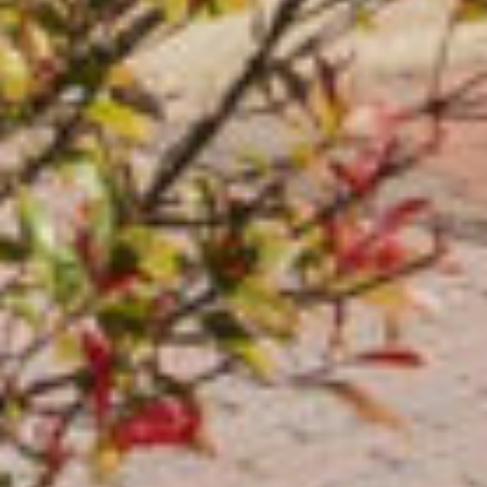
2e verdieping:
Overloop met cv-installatie, wastafel en
dakraam. Toegang tot de vierde slaapkamer met
een dakkapel aan de achterzijde, waardoor
extra ruimte en licht ontstaat. De verdieping
biedt ruimte voor het realiseren van
bijvoorbeeld extra bergruimte of een
wasmachine-aansluiting.
Bijzonderheden:
• Fantastische ligging met vrij uitzicht voor- en
achterzijde;
• Eigen garage op het garagepleintje achter de
woning;
• Praktische aangebouwde bijkeuken;
• Gelegen naast winkelcentrum De Poelmarkt en
vlakbij basisscholen;