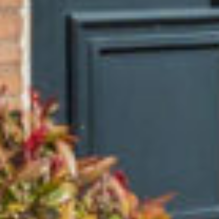
Voeg daar het vrije uitzicht aan de voor- én
achterzijde aan toe, en je hebt hier een woning
met enorm veel potentie op een prima locatie.
De ligging is werkelijk ideaal. Recht voor de
woning bevindt zich een bushalte met directe
verbindingen naar o.a. Leiden, Schiphol, Haarlem
en Station Sassenheim. Basisscholen bevinden
zich in de directe nabijheid en op slechts één
minuut lopen vind je winkelcentrum De
Poelmarkt met onder andere een vernieuwde
Jumbo XXL, bakker, slager, apotheek en drogist.
Ook het gezellig winkel- en horecacentrum van
Lisse ligt op loopafstand.
Indeling
Begane grond:
Voortuin met overkapte entree. Hal met