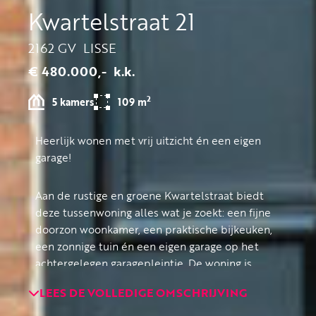
Kwartelstraat 21
2162 GV
LISSE
€ 480.000,-
k.k.
2
5 kamers
109 m
Heerlijk wonen met vrij uitzicht én een eigen
garage!
Aan de rustige en groene Kwartelstraat biedt
deze tussenwoning alles wat je zoekt: een fijne
doorzon woonkamer, een praktische bijkeuken,
een zonnige tuin én een eigen garage op het
achtergelegen garagepleintje. De woning is
netjes onderhouden maar op sommige punten
LEES DE VOLLEDIGE OMSCHRIJVING
gedateerd, wat jou de kans biedt om het
volledig naar eigen smaak te moderniseren.