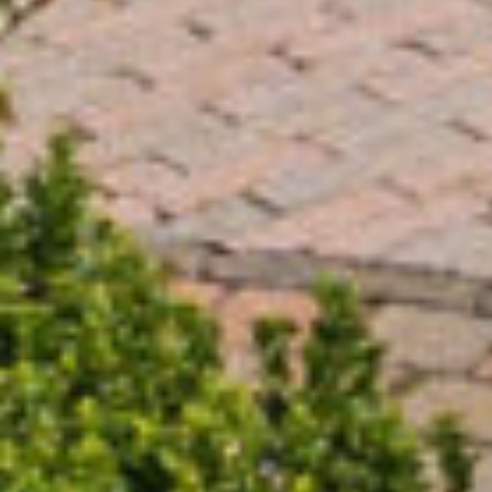
• 4 slaapkamers;
• Voorzien van een dakkapel aan de achterzijde;
• 9 zonnepanelen;
• Bushalte direct voor de deur met snelle
verbindingen.