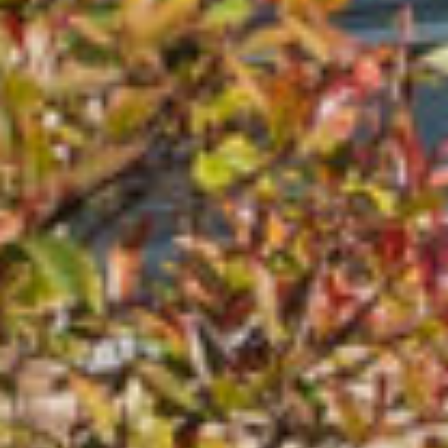
meterkast, trapopgang, trapkast en toilet. De
heerlijk lichte doorzon woonkamer biedt vrij
uitzicht en heeft grote raampartijen. Aan de
achterzijde ligt de dichte keuken met toegang
tot de aangebouwde bijkeuken. Deze praktische
ruimte heeft veel bergruimte en een
toegangsdeur naar de achtertuin. De achtertuin
beschikt over een stenen berging en een
achterom en toegang tot het garagepleintje
waar de eigen garage is gesitueerd.
1e verdieping:
Overloop met toegang tot drie slaapkamers,
waarvan twee van goed formaat. De badkamer
bevindt zich aan de voorzijde en is voorzien van
een douche en wastafel in meubel. Deze
verdieping is netjes maar deels gedateerd en
biedt veel mogelijkheden voor modernisering.