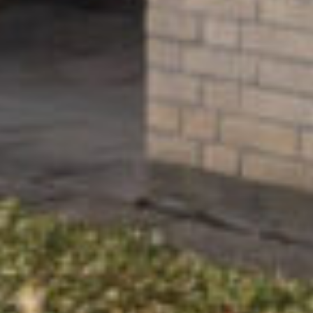
• Bouwjaar 1989;
• Eigen entree op de begane grond;
• Balkon aan het water;
• 2 slaapkamers;
• Ruime groenvoorziening voor de deur
(onderhoud door de VvE);
• Eigen parkeerplaats;
• Goed onderhouden complex “Mendelstaete”;
• Bijdrage VvE € 179,- per maand;
• Eigen berging met elektra naast de
hoofdingang;
• Verkoper heeft de voorkeur voor
notariskantoor Timmers te Lisse.