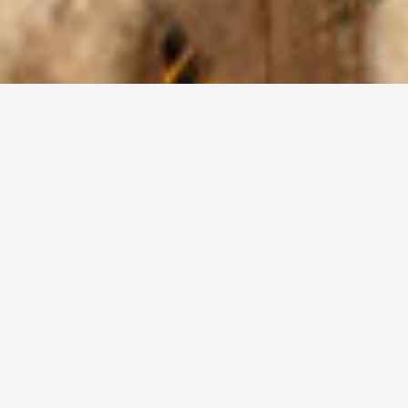
Kenmerken
Adres
Darwinplantsoen 30
Postcode
2163 JM