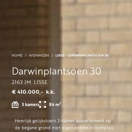
HOME
WONINGEN
LISSE – DARWINPLANTSOEN 30
Darwinplantsoen 30
2163 JM
LISSE
€ 410.000,-
k.k.
2
3 kamers
84 m
Heerlijk gelijkvloers 3-kamer appartement op
de begane grond met eigen entree in complex