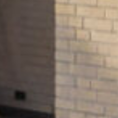
radiator. Er is een separaat (licht verhoogd)
toilet met fonteintje.
De vloeren hebben diverse afwerkingen: bij het
afwerken naar eigen smaak is het makkelijk om
de vloer volledig drempelloos te maken.
De ruime groenvoorziening voor de deur wordt
netjes onderhouden door de VvE.
De ligging is rustig en beschut, maar ook
bijzonder praktisch: het winkelcentrum, het bos
en openbaar vervoer zijn op loopafstand.
Een fijn appartement met een heerlijk gevoel
van privacy, op een rustige locatie en toch heel
centraal in Lisse.
Bijzonderheden