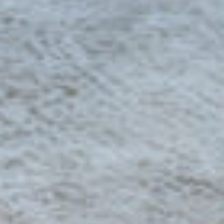
De open keuken uit 2022 is luxe uitgevoerd,
voorzien van composieten aanrechtblad en
diverse inbouwapparatuur zoals een
inductiekookplaat en afzuigkap, koelkast met
vriesvak, combimagnetron en een vaatwasser. De
ruime slaapkamer van 4,30 x 2,76 meter bevindt
zich aan de voorzijde en heeft een handige
indeling waardoor u achter de deur
kledingkasten over de volledige breedte kwijt
kunt. De badkamer uit 2021 is fraai betegeld,
voorzien van regendouche, modern vrijhangend
toilet, wastafel met spiegel en mechanische
ventilatie.
Laat deze prachtige kans niet aan je voorbijgaan.
Maak snel een afspraak voor een bezichtiging ter
plaatse!