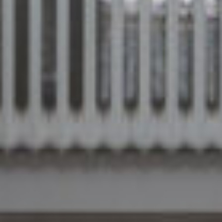
o De snelweg A-4 is binnen 5 minuten met de
auto te bereiken, waardoor Den Haag, Schiphol
en Amsterdam gemakkelijk bereikbaar zijn;
o Gratis parkeren voor de deur;
o Vanuit de woonkamer heb je zicht op het park
De Houtkamp, een groene oase met o.a. veel
waterpartijen, natuurspeeltuin, kinderboerderij
en een brasserie;
o Diverse medische faciliteiten,
sportaccommodaties, woonboulevards en
diverse scholen liggen alle in de directe
nabijheid.
De vereniging van eigenaren wordt
professioneel beheerd en er wordt jaarlijks
vergaderd. De servicekosten voor deze woning
bedragen afgerond € 227,- per maand. Naast de
servicekosten betaal je ook een