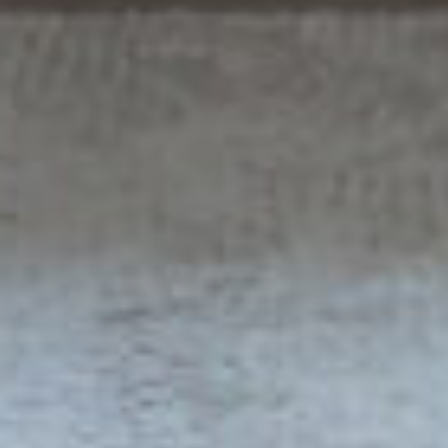
voorschotbijdrage van € 45,- per maand voor de
verwarming.
Indeling van de woning:
Entree, ruime hal, uitgebreide moderne
meterkast (2021) en aansluitend de gang met 2
vaste kasten, waarvan één voorzien van
aansluitingen wasapparatuur en elektrische
boiler. Ruime woonkamer aan de zonnige
zuidoostzijde met grote ramen en moderne
laminaatvloer (2021) die drempelloos is
aangelegd door het hele appartement.
Opvallend zijn tevens de op maat gemaakte
barndeur die de hal van de woonkamer scheidt
en de fraai gestuukte wanden en plafonds. Het
balkon is over de volledige breedte van het
appartement gesitueerd, hier zit je midden in
het groen en heb je een uitzicht richting het
park “De Houtkamp”.