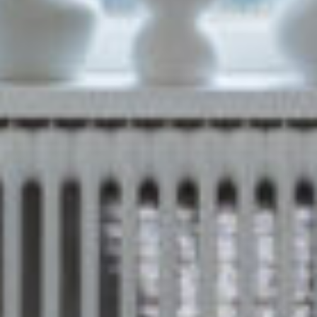
Deze woning is instapklaar, van binnen zo goed
als nieuw en kan desgewenst op korte termijn
opgeleverd worden!
Uitstekende locatie:
o Het overdekte winkelcentrum “Winkelhof”
met diverse supermarkten en meer dan 70
winkels en restaurants ligt hemelsbreed op
slechts 250 meter loopafstand;
o Winkelcentrum “Santhorst” is eveneens binnen
250 meter loopafstand te bereiken voor al je
dagelijkse boodschappen;
o Het historische stadscentrum van Leiden ligt
op ongeveer 15 minuten fietsafstand;
o Diverse bushaltes op loopafstand met
uitstekende verbindingen via de buslijnen 1, 2,
56 en 410;