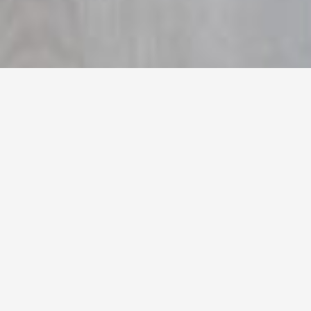
Kenmerken
Adres
Roodborststraat 55
Postcode
2352 HC