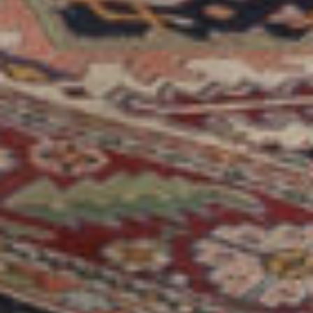
loopafstand van de winkels en het strand?
Representatief vier kamer appartement met
openslaande deuren naar zonnig patio-terras
voor een lange woonperiode. Neem contact met
ons op voor een vrijblijvende
bezichtigingsafspraak ter plaatse.