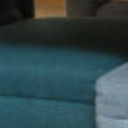
Bouwjaar ca. 2001; optimaal geïsoleerd en
geheel v.v. dubbel glas. CV Remeha combiketel
is in 2011 vernieuwd. Energielabel A.
Entree: Beveiligd entree aanwezig (binnenkort
ook met videofoon). Hal met liftinstallatie naar
het appartement en/of de parkeerkelder.
Appartement: Entree, hal met laminaatvloer,
licht betegeld vrij hangend toilet, technische
ruimte, aansluitingen voor de wasmachine en de
droger en CV Remeha combiketel uit 2011,
geheel betegelde badkamer met inloopdouche,
wastafelmeubel en tweede toilet, grote
ouderslaapkamer met openslaande deuren naar
terras, tweede goed formaat slaapkamer,
verrassend royale woonkamer met “levendig en