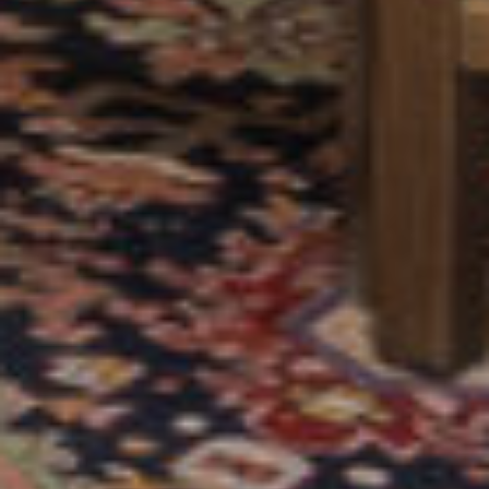
• Separate werk-/hobbykamer aanwezig;
• Beveiligd entree, lift in het complex is
aanwezig;
• Gelegen op de 1e etage met ruim en
vriendelijk uitzicht;
• Goed formaat zonnig balkon op het zuiden met
Portugese plavuizen en twee windschermen;
• Overdekte vaste parkeerplaats en
fietsenberging;
• Winkels, strand en Boulevard zijn op
loopafstand gelegen;
• Servicekosten appartement bedraagt € 387,-
per maand;
• Servicekosten parkeerplaats bedraagt € 51,-
per maand;
• Geheel v.v. dubbel glas en gunstig energielabel
A.
Wilt u ook wonen in het directe centrum en op