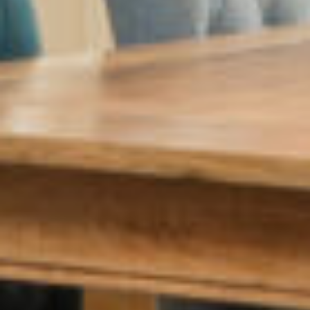
maken het thuisgevoel helemaal compleet!
Het appartement is gunstig gelegen in het
directe centrum op loopafstand van alle
winkels, het strand, de Boulevard, de weekmarkt
en het zwembad. Bij het appartement behoort
een overdekte eigen parkeerplaats en een
fietsenberging. Lift is in het
appartementencomplex aanwezig zodat u
gemakkelijk uw auto of uw berging kan bereiken.
Dit appartement is v.v. houten vloerdelen in de
woonkamer. Granieten aanrechtblad is in de
keuken aanwezig. Het fijne van deze woning is
bovendien dat u een extra werk-/hobbykamer
heeft (Ca. 22 m2) die u op vele manieren kan
gebruiken voor hobby, werk of een
huisbioscoop.