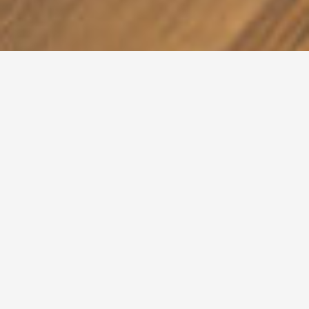
Kenmerken
Adres
Prins Hendrikkade 48
Postcode
2225 NJ