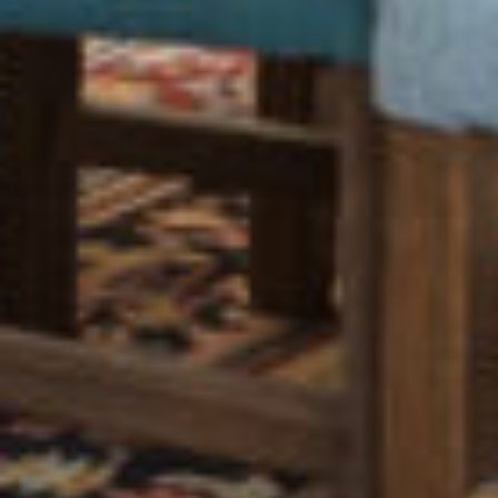
vriendelijk” uitzicht over het Prins
Hendrikkanaal, openslaande deuren naar een
patioterras op het zuiden en verzorgde keuken
met granieten aanrechtblad en diverse
inbouwapparatuur wo. koel-/vriescombinatie,
robuust gasfornuis met oven en zes pitten,
magnetron en afzuigkap. Separate
werk-/hobbykamer met een grootte van ca. 22
m2.
Buiten: fijn terras met levendig uitzicht aan de
voorzijde, openslaande deuren naar patio-terras
op het zuiden, eigen overdekte parkeerplaats en
fietsenberging.
Bijzonderheden:
• Onverwachts groot vier kamer appartement
aan het Prins Hendrikkanaal;