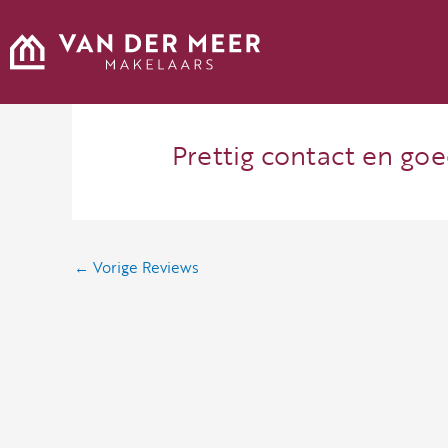
Ga
naar
de
inhoud
Prettig contact en goe
←
Vorige Reviews