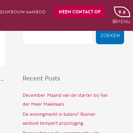
IEUWBOUW AANBOD
NEEM CONTACT OP
9.6
MENU
Zoeken
ZOEKEN
Recent Posts
→
December: Maand van de starter bij Van
der Meer Makelaars
De woningmarkt in balans? Ruimer
aanbod tempert prijsstijging
Prinsjesdag en de woningmarkt: wat