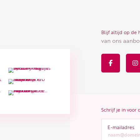
Blijf altijd op de
van ons aanbod
F
I
a
n
c
s
e
t
b
a
o
g
o
r
k
a
-
Schrijf je in voor
f
E-mailadres