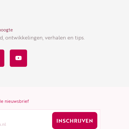
 hoogte
, ontwikkelingen, verhalen en tips.
Y
o
u
t
u
b
e
m
 de nieuwsbrief
INSCHRIJVEN