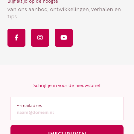
Blijf altijd op de hoogte
van ons aanbod, ontwikkelingen, verhalen en
tips.
F
I
Y
a
n
o
c
s
u
e
t
t
b
a
u
o
g
b
o
r
e
k
a
-
m
f
Schrijf je in voor de nieuwsbrief
E-mailadres
INSCHRIJVEN