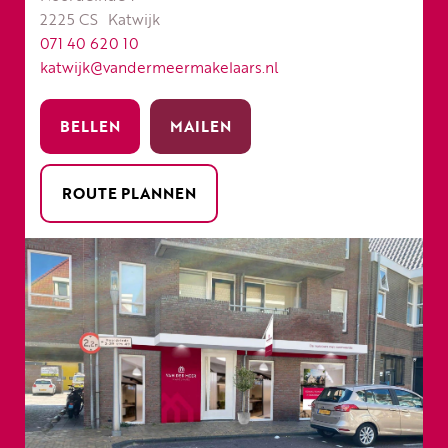
2225 CS
Katwijk
071 40 620 10
katwijk@vandermeermakelaars.nl
BELLEN
MAILEN
ROUTE PLANNEN