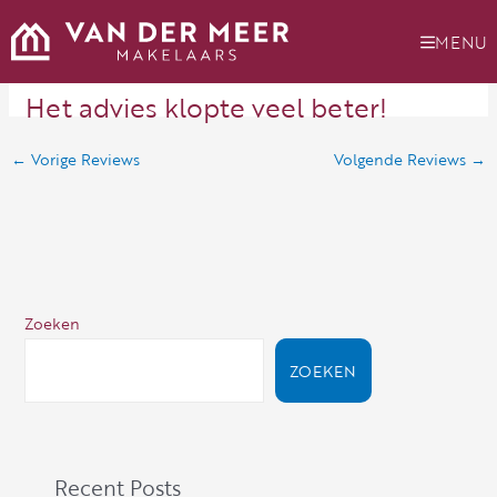
Ga
naar
MENU
de
inhoud
Het advies klopte veel beter!
←
Vorige Reviews
Volgende Reviews
→
Zoeken
ZOEKEN
Recent Posts