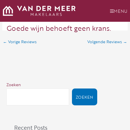
Ga
naar
MENU
de
inhoud
Goede wijn behoeft geen krans.
←
Vorige Reviews
Volgende Reviews
→
Zoeken
ZOEKEN
Recent Posts