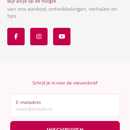
Blijf altijd op de hoogte
van ons aanbod, ontwikkelingen, verhalen en
tips.
F
I
Y
a
n
o
c
s
u
e
t
t
b
a
u
o
g
b
o
r
e
k
a
-
m
f
Schrijf je in voor de nieuwsbrief
E-mailadres
INSCHRIJVEN