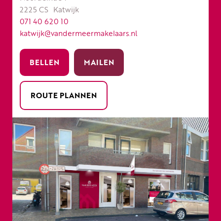
2225 CS
Katwijk
071 40 620 10
katwijk@vandermeermakelaars.nl
BELLEN
MAILEN
ROUTE PLANNEN