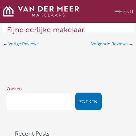
Ga
naar
MENU
de
inhoud
Fijne eerlijke makelaar.
←
Vorige Reviews
Volgende Reviews
→
Zoeken
ZOEKEN
Recent Posts