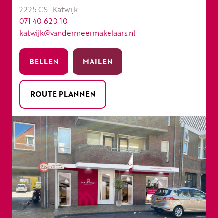
2225 CS
Katwijk
071 40 620 10
katwijk@vandermeermakelaars.nl
BELLEN
MAILEN
ROUTE PLANNEN