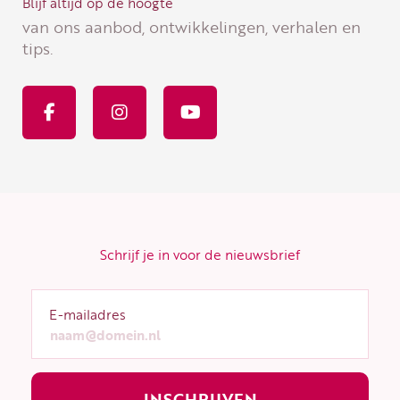
Blijf altijd op de hoogte
van ons aanbod, ontwikkelingen, verhalen en
tips.
F
I
Y
a
n
o
c
s
u
e
t
t
b
a
u
o
g
b
o
r
e
k
a
-
m
f
Schrijf je in voor de nieuwsbrief
E-mailadres
INSCHRIJVEN