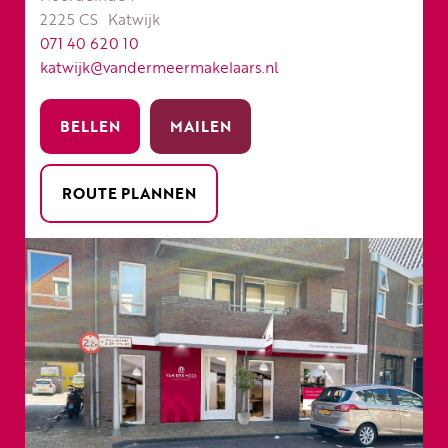
2225 CS
Katwijk
071 40 620 10
katwijk@vandermeermakelaars.nl
BELLEN
MAILEN
ROUTE PLANNEN