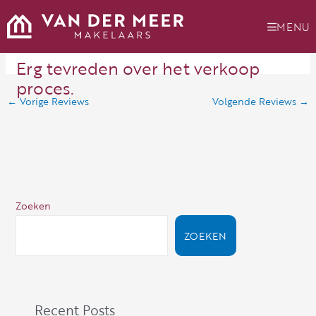
Ga
naar
MENU
de
inhoud
Erg tevreden over het verkoop
proces.
←
Vorige Reviews
Volgende Reviews
→
Zoeken
ZOEKEN
Recent Posts