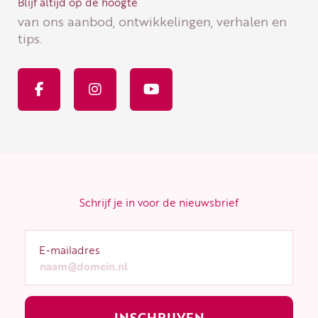
Blijf altijd op de hoogte
van ons aanbod, ontwikkelingen, verhalen en
tips.
F
I
Y
a
n
o
c
s
u
e
t
t
b
a
u
o
g
b
o
r
e
k
a
-
m
f
Schrijf je in voor de nieuwsbrief
E-mailadres
INSCHRIJVEN