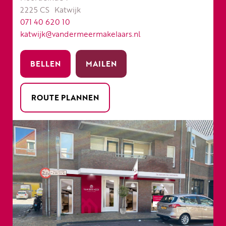
2225 CS
Katwijk
071 40 620 10
katwijk@vandermeermakelaars.nl
BELLEN
MAILEN
ROUTE PLANNEN