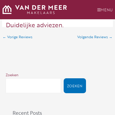
Ga
naar
MENU
de
inhoud
Duidelijke adviezen.
←
Vorige Reviews
Volgende Reviews
→
Zoeken
ZOEKEN
Recent Posts