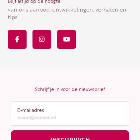
Blijf altijd op de hoogte
van ons aanbod, ontwikkelingen, verhalen en
tips.
F
I
Y
a
n
o
c
s
u
e
t
t
b
a
u
o
g
b
o
r
e
k
a
-
m
f
Schrijf je in voor de nieuwsbrief
E-mailadres
INSCHRIJVEN