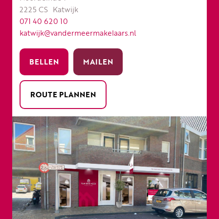
2225 CS
Katwijk
071 40 620 10
katwijk@vandermeermakelaars.nl
BELLEN
MAILEN
ROUTE PLANNEN