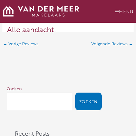
Ga
naar
MENU
de
inhoud
Alle aandacht.
←
Vorige Reviews
Volgende Reviews
→
Zoeken
ZOEKEN
Recent Posts