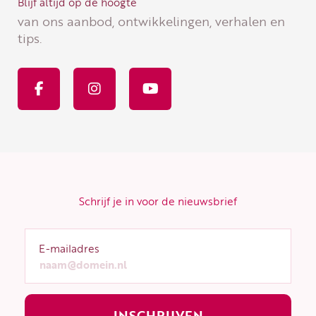
Blijf altijd op de hoogte
van ons aanbod, ontwikkelingen, verhalen en
tips.
F
I
Y
a
n
o
c
s
u
e
t
t
b
a
u
o
g
b
o
r
e
k
a
-
m
f
Schrijf je in voor de nieuwsbrief
E-mailadres
INSCHRIJVEN