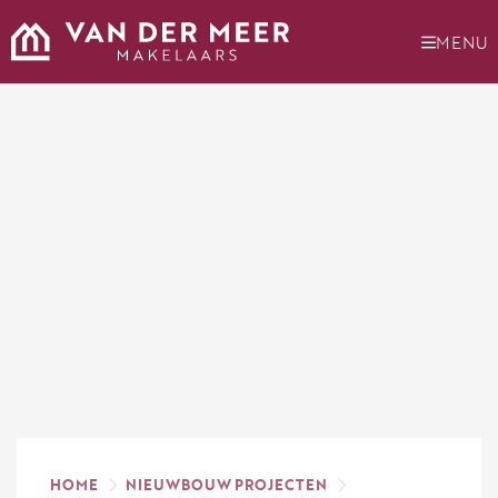
Ga
naar
MENU
de
inhoud
HOME
NIEUWBOUW PROJECTEN